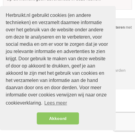
Herbruikt.nl gebruikt cookies (en andere
technieken) en verzamelt daarmee informatie
Copyright © Herbruikt.nl Alle rechten voorbehouden
-
Gratis adverteren
met
over het gebruik van de website onder andere
nieuwe of
tweedehands
spullen
om deze te analyseren en te verbeteren, voor
Home
Kopen
social media en om er voor te zorgen dat je voor
Verkopen
Mijn advertenties
jou relevante informatie en advertenties te zien
krijgt. Door gebruik te maken van deze website
Nieuwe advertenties
Help
of door op akkoord te drukken, geef je aan
Contact
Beleidsregels en Voorwaarden
akkoord te zijn met het gebruik van cookies en
Links
het verzamelen van informatie aan de hand
daarvan door ons en door derden. Voor meer
informatie over cookies verwijzen wij naar onze
cookieverklaring.
Lees meer
Akkoord